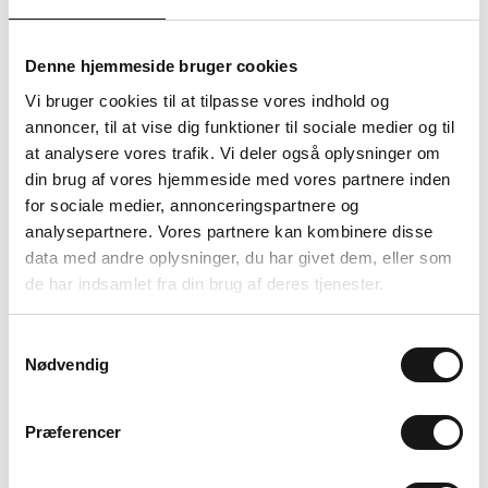
til en fantastisk aften.
BOOK BORD
Denne hjemmeside bruger cookies
LET’S KEEP IN TOUCH
Vi bruger cookies til at tilpasse vores indhold og
annoncer, til at vise dig funktioner til sociale medier og til
Sign up for our newsletter and be the first to know about
at analysere vores trafik. Vi deler også oplysninger om
menu changes, events, and other cool stuff from our
din brug af vores hjemmeside med vores partnere inden
restaurants. We promise not to spam your mailbox.
for sociale medier, annonceringspartnere og
analysepartnere. Vores partnere kan kombinere disse
SUBSCRIBE
data med andre oplysninger, du har givet dem, eller som
de har indsamlet fra din brug af deres tjenester.
THE UNION KITCHEN CITY
Samtykkevalg
Nødvendig
Store Strandstræde 21,
1255, KBH K
+45 33 14 54 88
kitchen@theunionkitchen.dk
Præferencer
SMILEY rapport
THE UNION KITCHEN ØSTERBRO