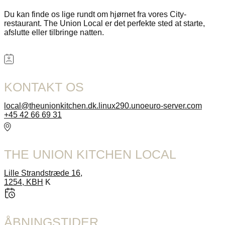
Du kan finde os lige rundt om hjørnet fra vores City-
restaurant. The Union Local er det perfekte sted at starte,
afslutte eller tilbringe natten.
KONTAKT OS
local@theunionkitchen.dk.linux290.unoeuro-server.com
+45 42 66 69 31
THE UNION KITCHEN LOCAL
Lille Strandstræde 16,
1254, KBH
K
ÅBNINGSTIDER​