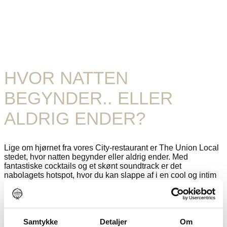
HVOR NATTEN
BEGYNDER.. ELLER
ALDRIG ENDER?
Lige om hjørnet fra vores City-restaurant er The Union Local
stedet, hvor natten begynder eller aldrig ender. Med
fantastiske cocktails og et skønt soundtrack er det
nabolagets hotspot, hvor du kan slappe af i en cool og intim
atmosfære.
Uanset om du er her for en drink før middagen, en cocktail
efter eller for at tilbringe hele aftenen med venner, er vores
talentfulde bartendere klar til at skabe den perfekte stemning
Samtykke
Detaljer
Om