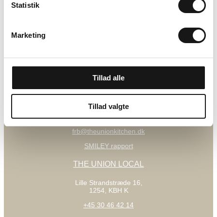
Statistik
Øster Farimagsgade 16A,
2100, KBH Ø
Marketing
+45 23 26 73 90
obro@theunionkitchen.dk
SMILEY rapport
Tillad alle
THE UNION KITCHEN FREDERIKSBERG
Vodroffsvej 39, 1900 Frederiksberg
Tillad valgte
+45 24 45 06 05
frb@theunionkitchen.dk
SMILEY rapport
THE UNION LOCAL
Lille Strandstræde 16,
1254, KBH K
+45 30 46 42 14